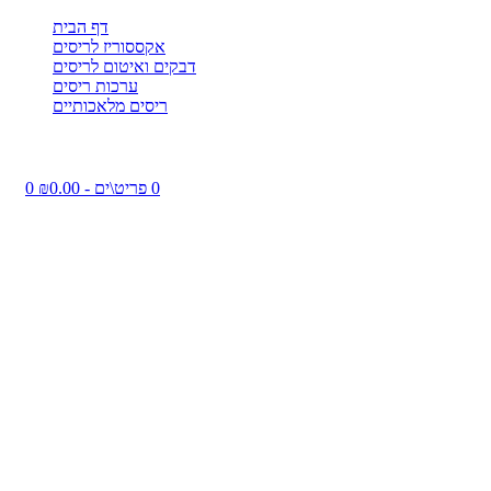
דף הבית
אקססוריז לריסים
דבקים ואיטום לריסים
ערכות ריסים
ריסים מלאכותיים
0 פריט\ים - ₪0.00
0