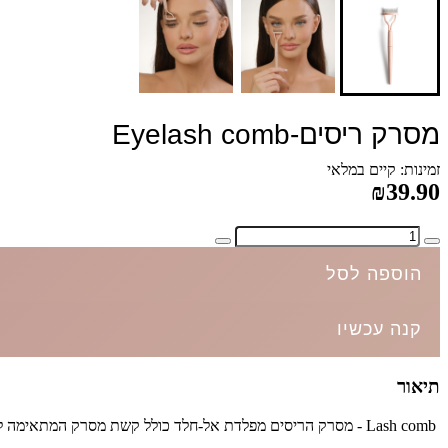
מסרק ריסים-Eyelash comb
זמינות: קיים במלאי
₪39.90
הוספה לסל
קנה עכשיו
תיאור
Lash comb - מסרק הריסים מפלדת אל-חלד כולל קשת מסרק המתאימה לקו הריסים, ומפרידה בין ריסים טבעיים לריסיי Fl בצורה מושלמת