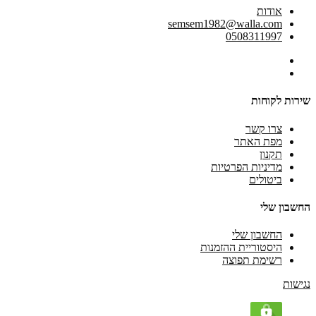
אודות
semsem1982@walla.com
0508311997
שירות לקוחות
צרו קשר
מפת האתר
תקנון
מדיניות הפרטיות
ביטולים
החשבון שלי
החשבון שלי
היסטוריית ההזמנות
רשימת תפוצה
נגישות